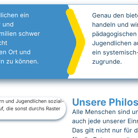
lichen ein
Genau den biet
r und
handeln und wi
amilien schwer
pädagogischen
cht
Jugendlichen au
en Ort und
ein systemisch
ln zu können.
zugrunde.
Unsere Philo
Alle Menschen sind un
auch jede unserer Einr
Das gilt nicht nur für