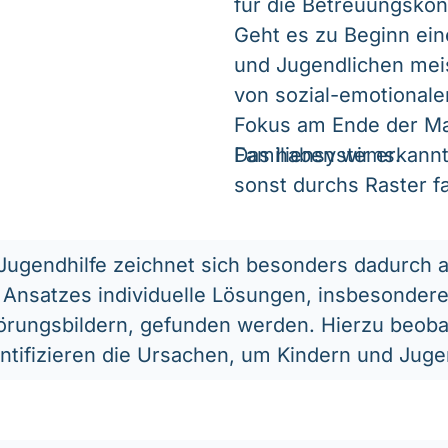
für die Betreuungskon
Geht es zu Beginn ei
und Jugendlichen mei
von sozial-emotionale
Fokus am Ende der Ma
Familiensystems.
Das haben wir erkannt
sonst durchs Raster fa
Jugendhilfe zeichnet sich besonders dadurch 
Ansatzes individuelle Lösungen, insbesondere 
̈rungsbildern, gefunden werden. Hierzu beob
ntifizieren die Ursachen, um Kindern und Jugen