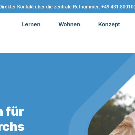
Direkter Kontakt über die zentrale Rufnummer:
+49 431 80010
Lernen
Wohnen
Konzept
 für
urchs