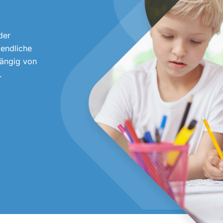
der
gendliche
hängig von
.